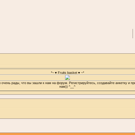
*~ ♥ Fruits basket ♥ ~*
 очень рады, что вы зашли к нам на форум. Регистрируйтесь, создавайте анкетку и п
нам)) ^__^