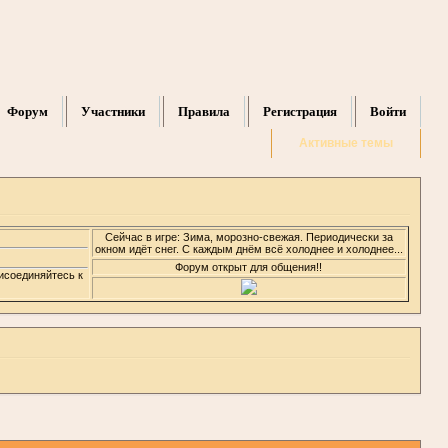
Форум
Участники
Правила
Регистрация
Войти
Активные темы
Сейчас в игре: Зима, морозно-свежая. Периодически за
окном идёт снег. С каждым днём всё холоднее и холоднее...
Форум открыт для общения!!
рисоединяйтесь к