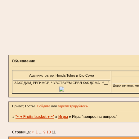
Объявление
Администратор: Honda Tohru и Кио Сома
ЗАХОДИМ, РЕГИМСЯ, ЧУВСТВУЕМ СЕБЯ КАК ДОМА...^__^
Дорогие мои, мы
Привет, Гость!
Войдите
или
зарегистрируйтесь
.
»
*~ ♥ Fruits basket ♥ ~*
»
Игры
»
Игра "вопрос на вопрос"
Страница:
«
1
…
9
10
11