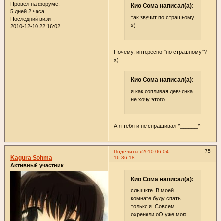
Провел на форуме:
Кио Сома написал(а):
5 дней 2 часа
так звучит по страшному
Последний визит:
х)
2010-12-10 22:16:02
Почему, интересно "по страшному"?
х)
Кио Сома написал(а):
я как сопливая девчонка
не хочу этого
А я тебя и не спрашивал ^______^
75
Поделиться
2010-06-04
Kagura Sohma
16:36:18
Активный участник
Кио Сома написал(а):
слышьте. В моей
комнате буду спать
только я. Совсем
охренели оО уже мою