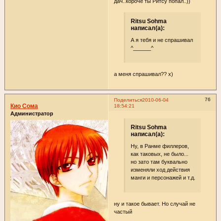
дач..короче ты Ритсу попал..))
Ritsu Sohma
написал(а):
А я тебя и не спрашивал
^______^
а меня спрашивал?? х)
76
Поделиться
2010-06-04
Кио Сома
18:54:21
Администратор
Ritsu Sohma
написал(а):
Ну, в Ранме филлеров,
как таковых, не было...
но зато там буквально
изменяли ход действия
манги и персонажей и т.д.
ну и такое бывает. Но случай не
частый