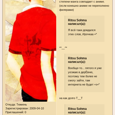
степени манга совпадает с аниме.
(если конешно аниме не переполнено
филерами)
Ritsu Sohma
написал(а):
Я всё-таки дождался
этих слов, Ирочкаа =*
*^__^*
Ritsu Sohma
написал(а):
Вообще-то... пятого я уже
уезжаю в дерЁвню,
поэтому тем более не
смогу зайти, там
интернета не будет =з="
на как долго Т__Т
Откуда:
Тюмень
Зарегистрирован
: 2009-04-10
Ritsu Sohma
написал(а):
Приглашений:
0