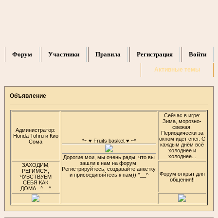
Форум
Участники
Правила
Регистрация
Войти
Активные темы
Объявление
Сейчас в игре:
Зима, морозно-
свежая.
Администратор:
Периодически за
Honda Tohru и Кио
окном идёт снег. С
*~ ♥ Fruits basket ♥ ~*
Сома
каждым днём всё
холоднее и
холоднее...
Дорогие мои, мы очень рады, что вы
зашли к нам на форум.
ЗАХОДИМ,
Регистрируйтесь, создавайте анкетку
РЕГИМСЯ,
Форум открыт для
и присоединяйтесь к нам)) ^__^
ЧУВСТВУЕМ
общения!!
СЕБЯ КАК
ДОМА...^__^