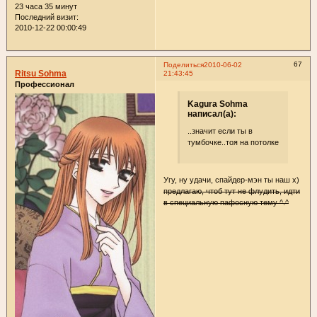
23 часа 35 минут
Последний визит:
2010-12-22 00:00:49
67
Поделиться
2010-06-02
Ritsu Sohma
21:43:45
Профессионал
Kagura Sohma
написал(а):
..значит если ты в
тумбочке..тоя на потолке
Угу, ну удачи, спайдер-мэн ты наш х)
предлагаю, чтоб тут не флудить, идти
в специальную пафосную тему ^.^