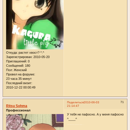
Откуда:
растет хвост? ^.^
Зарегистрирован
: 2010-05-20
Приглашений:
0
Сообщений:
180
Пол:
Женский
Провел на форуме:
23 часа 35 минут
Последний визит:
2010-12-22 00:00:49
71
Поделиться
2010-06-03
Ritsu Sohma
21:14:47
Профессионал
У тебя не пафосно. А у меня пафосно
^____^
а вообще Рома-кун просто отключил моск на каникулы -_____-