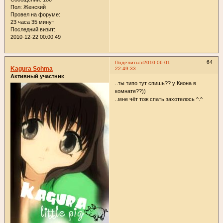
Пол:
Женский
Провел на форуме:
23 часа 35 минут
Последний визит:
2010-12-22 00:00:49
64
Поделиться
2010-06-01
Kagura Sohma
22:49:33
Активный участник
..ты типо тут спишь?? у Киона в
комнате??))
..мне чёт тож спать захотелось ^.^