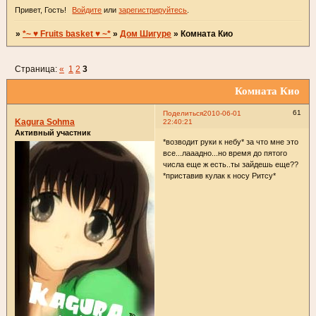
Привет, Гость!
Войдите
или
зарегистрируйтесь
.
»
*~ ♥ Fruits basket ♥ ~*
»
Дом Шигуре
»
Комната Кио
Страница:
«
1
2
3
Комната Кио
61
Поделиться
2010-06-01
Kagura Sohma
22:40:21
Активный участник
*возводит руки к небу* за что мне это
все...лааадно...но время до пятого
числа еще ж есть..ты зайдешь еще??
*приставив кулак к носу Ритсу*