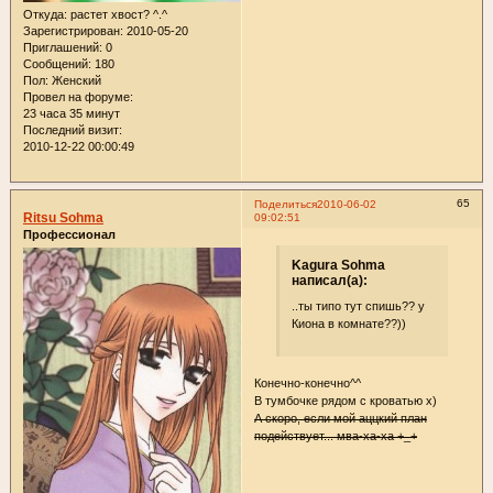
Откуда:
растет хвост? ^.^
Зарегистрирован
: 2010-05-20
Приглашений:
0
Сообщений:
180
Пол:
Женский
Провел на форуме:
23 часа 35 минут
Последний визит:
2010-12-22 00:00:49
65
Поделиться
2010-06-02
Ritsu Sohma
09:02:51
Профессионал
Kagura Sohma
написал(а):
..ты типо тут спишь?? у
Киона в комнате??))
Конечно-конечно^^
В тумбочке рядом с кроватью х)
А скоро, если мой аццкий план
подействует... мва-ха-ха +_+