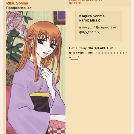
Ritsu Sohma
09:49:38
Профессионал
Kagura Sohma
написал(а):
в тему....:" Да здраствует
флууд??!!" х)
Нет. В тему "ДА ЗДРАВСТВУЕТ
ФЛУУУД!!!!!!!!!!!!!!!!!1111111111111111111"
^____^