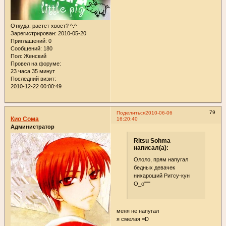
Откуда:
растет хвост? ^.^
Зарегистрирован
: 2010-05-20
Приглашений:
0
Сообщений:
180
Пол:
Женский
Провел на форуме:
23 часа 35 минут
Последний визит:
2010-12-22 00:00:49
79
Поделиться
2010-06-06
Кио Сома
16:20:40
Администратор
Ritsu Sohma
написал(а):
Ололо, прям напугал
бедных девачек
нихароший Ритсу-кун
О_о"""
меня не напугал
я смелая =D