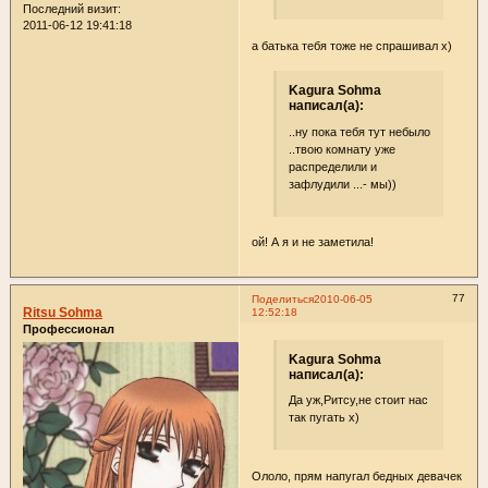
Последний визит:
2011-06-12 19:41:18
а батька тебя тоже не спрашивал х)
Kagura Sohma
написал(а):
..ну пока тебя тут небыло
..твою комнату уже
распределили и
зафлудили ...- мы))
ой! А я и не заметила!
77
Поделиться
2010-06-05
Ritsu Sohma
12:52:18
Профессионал
Kagura Sohma
написал(а):
Да уж,Ритсу,не стоит нас
так пугать х)
Ололо, прям напугал бедных девачек