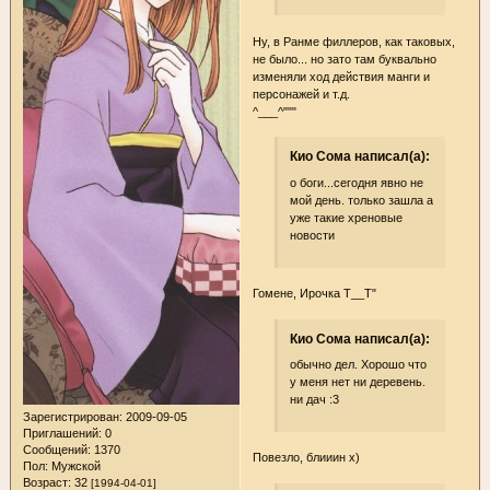
Ну, в Ранме филлеров, как таковых,
не было... но зато там буквально
изменяли ход действия манги и
персонажей и т.д.
^___^"""
Кио Сома написал(а):
о боги...сегодня явно не
мой день. только зашла а
уже такие хреновые
новости
Гомене, Ирочка Т__Т"
Кио Сома написал(а):
обычно дел. Хорошо что
у меня нет ни деревень.
ни дач :3
Зарегистрирован
: 2009-09-05
Приглашений:
0
Сообщений:
1370
Повезло, блииин х)
Пол:
Мужской
Возраст:
32
[1994-04-01]