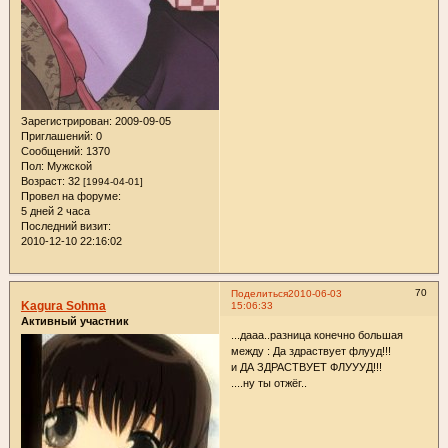
Зарегистрирован
: 2009-09-05
Приглашений:
0
Сообщений:
1370
Пол:
Мужской
Возраст:
32
[1994-04-01]
Провел на форуме:
5 дней 2 часа
Последний визит:
2010-12-10 22:16:02
70
Поделиться
2010-06-03
Kagura Sohma
15:06:33
Активный участник
...дааа..разница конечно большая
между : Да здраствует флууд!!!
и ДА ЗДРАСТВУЕТ ФЛУУУД!!!
....ну ты отжёг..