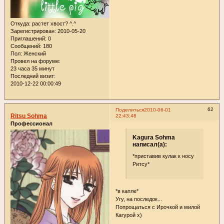
Откуда:
растет хвост? ^.^
Зарегистрирован
: 2010-05-20
Приглашений:
0
Сообщений:
180
Пол:
Женский
Провел на форуме:
23 часа 35 минут
Последний визит:
2010-12-22 00:00:49
62
Поделиться
2010-06-01
Ritsu Sohma
22:43:48
Профессионал
Kagura Sohma
написал(а):
*приставив кулак к носу
Ритсу*
*в капле*
Угу, на последок...
Попрощаться с Ирочкой и милой
Кагурой х)