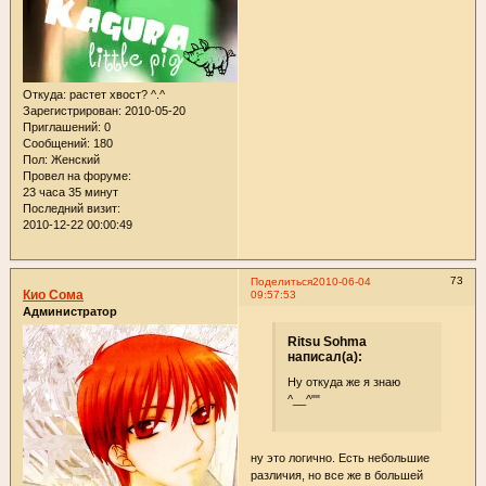
Откуда:
растет хвост? ^.^
Зарегистрирован
: 2010-05-20
Приглашений:
0
Сообщений:
180
Пол:
Женский
Провел на форуме:
23 часа 35 минут
Последний визит:
2010-12-22 00:00:49
73
Поделиться
2010-06-04
Кио Сома
09:57:53
Администратор
Ritsu Sohma
написал(а):
Ну откуда же я знаю
^__^""
ну это логично. Есть небольшие
различия, но все же в большей