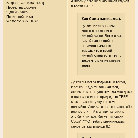
А потому я же не знаю, какой случай
Возраст:
32
[1994-04-01]
в Корзинке =Р
Провел на форуме:
5 дней 2 часа
Последний визит:
Кио Сома написал(а):
2010-12-10 22:16:02
ну личная жизнь. Мы
многого не знаем о
личной жизни. Вот и я как
самой настоящий не
оптимист начинаю
думать что в твоей
личной жизни есть что то
такое что мне не следует
знать
Да как ты могла подумать о таком,
Ирочка?! О_о Миленькая моя,
любимая моя, глупости!.. Да мне даже
в голову не могло придти, что ТЕБЕ
может такое стукнуть о.о Не
волнуйся, Ирочка, я свято храню тебе
верность +_+ А моя личная жизнь -
это батя, гитара, баскет и поиски
Софи^.^"" От тебя у меня никаких
секретов, как видишь 8D