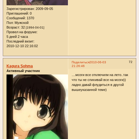
Зарегистрирован
: 2009-09-05
Приглашений:
0
Сообщений:
1370
Пол:
Мужской
Возраст:
32
[1994-04-01]
Провел на форуме:
5 дней 2 часа
Последний визит:
2010-12-10 22:16:02
72
Поделиться
2010-06-03
Kagura Sohma
21:26:46
Активный участник
....мозги все отключили на лето..так
что ты не спихивай все на мозги))
ладно давай флудиться в другой
вышеуказанной теме)