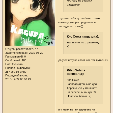
комнату на участки
разделили
..ну пока тебя тут небыло ..твою
комнату уже распределили и
зафлудили ...- мы))
Кио Сома написал(а):
так звучит по страшному
х)
Откуда:
растет хвост? ^.^
Зарегистрирован
: 2010-05-20
Приглашений:
0
Да уж,Ритсу,не стоит нас так пугать х)
Сообщений:
180
Пол:
Женский
Провел на форуме:
Ritsu Sohma
23 часа 35 минут
написал(а):
Последний визит:
2010-12-22 00:00:49
Кио Сома
написал(а):обычно дел.
Хорошо что у меня нет
ни деревень. ни дач :3
Повезло, блииин х)
и у меня нет ни деревень ни