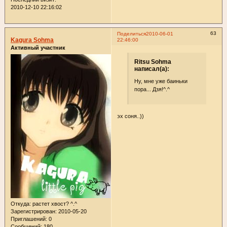
2010-12-10 22:16:02
63
Поделиться
2010-06-01
Kagura Sohma
22:46:00
Активный участник
Ritsu Sohma
написал(а):
Ну, мне уже баиньки
пора... Дзя!^.^
эх соня..))
Откуда:
растет хвост? ^.^
Зарегистрирован
: 2010-05-20
Приглашений:
0
Сообщений:
180