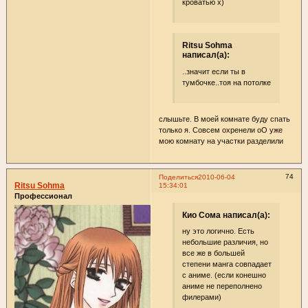
кроватью х)
Ritsu Sohma
написал(а):
..значит если ты в
тумбочке..тоя на потолке
слышьте. В моей комнате буду спать
только я. Совсем охренели оО уже
мою комнату на участки разделили
74
Поделиться
2010-06-04
Ritsu Sohma
15:34:01
Профессионал
Кио Сома написал(а):
ну это логично. Есть
небольшие различия, но
все же в большей
степени манга совпадает
с аниме. (если конешно
аниме не переполнено
филерами)