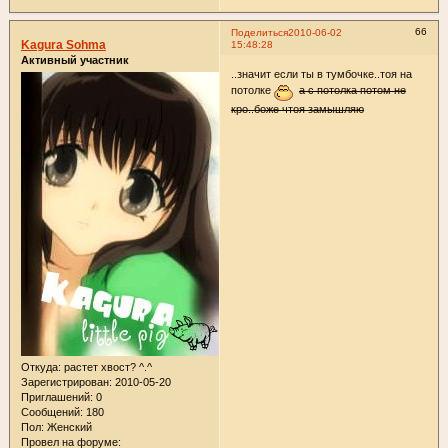
66
Поделиться
2010-06-02
Kagura Sohma
15:48:28
Активный участник
..значит если ты в тумбочке..тоя на
потолке
а с потолка потом не
кро..боже чтоя замышляю
Откуда:
растет хвост? ^.^
Зарегистрирован
: 2010-05-20
Приглашений:
0
Сообщений:
180
Пол:
Женский
Провел на форуме: