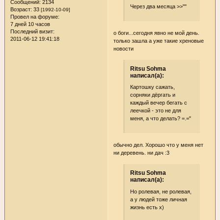
Сообщений:
2134
Через два месяца >>""
Возраст:
33
[1992-10-09]
Провел на форуме:
7 дней 10 часов
Последний визит:
о боги...сегодня явно не мой день.
2011-06-12 19:41:18
только зашла а уже такие хреновые
новости
Ritsu Sohma
написал(а):
Картошку сажать,
сорняки дёргать и
каждый вечер бегать с
леечкой - это не для
меня, а что делать? =.="
обычно дел. Хорошо что у меня нет
ни деревень. ни дач :3
Ritsu Sohma
написал(а):
Но ролевая, не ролевая,
а у людей тоже личная
жизнь есть х)