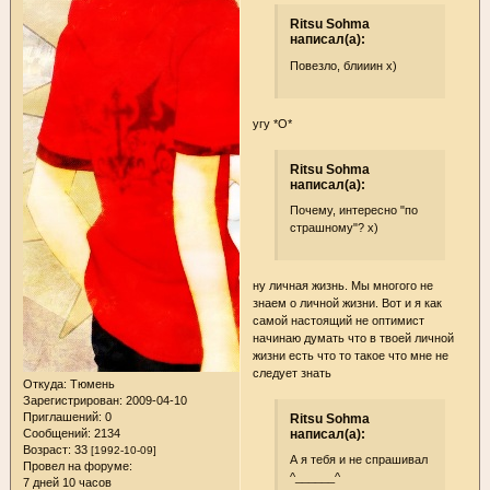
Ritsu Sohma
написал(а):
Повезло, блииин х)
угу *О*
Ritsu Sohma
написал(а):
Почему, интересно "по
страшному"? х)
ну личная жизнь. Мы многого не
знаем о личной жизни. Вот и я как
самой настоящий не оптимист
начинаю думать что в твоей личной
жизни есть что то такое что мне не
следует знать
Откуда:
Тюмень
Зарегистрирован
: 2009-04-10
Приглашений:
0
Ritsu Sohma
Сообщений:
2134
написал(а):
Возраст:
33
[1992-10-09]
А я тебя и не спрашивал
Провел на форуме:
^______^
7 дней 10 часов