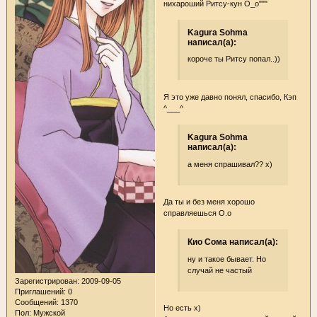
нихароший Ритсу-кун О_о"""
Kagura Sohma
написал(а):
короче ты Ритсу попал..))
Я это уже давно понял, спасибо, Кэп
^___^
Kagura Sohma
написал(а):
а меня спрашивал?? х)
Да ты и без меня хорошо
справляешься О.о
Кио Сома написал(а):
ну и такое бывает. Но
случай не частый
Зарегистрирован
: 2009-09-05
Приглашений:
0
Сообщений:
1370
Но есть х)
Пол:
Мужской