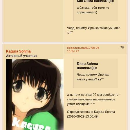
Кио Сома написал(а):
а батька тебя тоже не
спрашивал х)
Чорд, почему Ирочка такая умная?
т.т""
78
Поделиться
2010-06-06
Kagura Sohma
10:54:27
Активный участник
Ritsu Sohma
написал(а):
Чорд, почему Ирочка
такая умная? т.т""
а ты то и не знал ?? мы вообще-то -
слабая половина населения-все
умом блещем!! ^-^
Отредактировано Kagura Sohma
(2010-08-29 13:50:49)