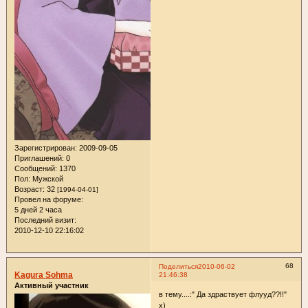
Зарегистрирован
: 2009-09-05
Приглашений:
0
Сообщений:
1370
Пол:
Мужской
Возраст:
32
[1994-04-01]
Провел на форуме:
5 дней 2 часа
Последний визит:
2010-12-10 22:16:02
68
Поделиться
2010-06-02
Kagura Sohma
21:46:38
Активный участник
в тему....:" Да здраствует флууд??!!"
х)