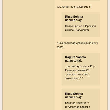
так звучит по страшному х)
Ritsu Sohma
написал(а):
Попрощаться с Ирочкой
и милой Кагурой х)
я как сопливая девчонка не хочу
этого
Kagura Sohma
написал(а):
..ты типо тут спишь?? у
Киона в комнате??))
..мне чёт тож спать
захотелось ^.^
Ritsu Sohma
написал(а):
Конечно-конечно^^
В тумбочке рядом с