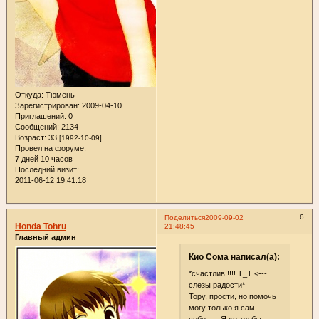
Откуда:
Тюмень
Зарегистрирован
: 2009-04-10
Приглашений:
0
Сообщений:
2134
Возраст:
33
[1992-10-09]
Провел на форуме:
7 дней 10 часов
Последний визит:
2011-06-12 19:41:18
6
Поделиться
2009-09-02
Honda Tohru
21:48:45
Главный админ
Кио Сома написал(а):
*счастлив!!!!! Т_Т <---
слезы радости*
Тору, прости, но помочь
могу только я сам