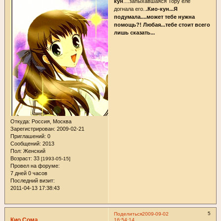
кун
....запыхавшаяся Тору еле
догнала его..
.Кио-кун...Я
подумала....может тебе нужна
помощь?! Любая...тебе стоит всего
лишь сказать...
Откуда:
Россия, Москва
Зарегистрирован
: 2009-02-21
Приглашений:
0
Сообщений:
2013
Пол:
Женский
Возраст:
33
[1993-05-15]
Провел на форуме:
7 дней 0 часов
Последний визит:
2011-04-13 17:38:43
5
Поделиться
2009-09-02
Кио Сома
16:54:14