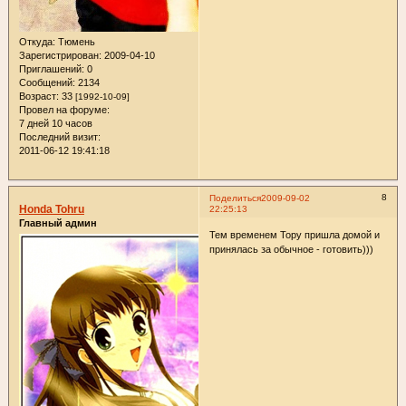
Откуда:
Тюмень
Зарегистрирован
: 2009-04-10
Приглашений:
0
Сообщений:
2134
Возраст:
33
[1992-10-09]
Провел на форуме:
7 дней 10 часов
Последний визит:
2011-06-12 19:41:18
8
Поделиться
2009-09-02
Honda Tohru
22:25:13
Главный админ
Тем временем Тору пришла домой и
принялась за обычное - готовить)))