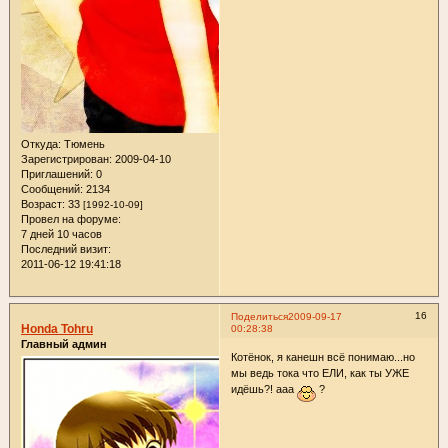
Откуда:
Тюмень
Зарегистрирован
: 2009-04-10
Приглашений:
0
Сообщений:
2134
Возраст:
33
[1992-10-09]
Провел на форуме:
7 дней 10 часов
Последний визит:
2011-06-12 19:41:18
16
Поделиться
2009-09-17
Honda Tohru
00:28:38
Главный админ
Котёнок, я канешн всё понимаю...но
мы ведь тока что ЕЛИ, как ты УЖЕ
идёшь?! ааа
?