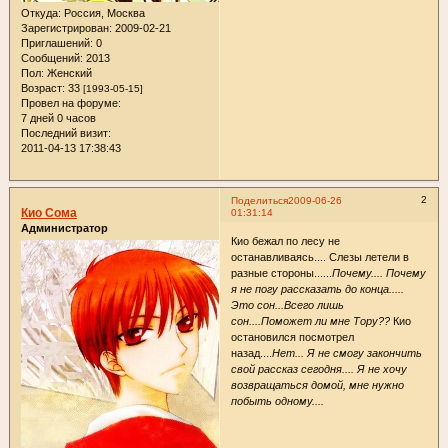
Откуда:
Россия, Москва
Зарегистрирован
: 2009-02-21
Приглашений:
0
Сообщений:
2013
Пол:
Женский
Возраст:
33
[1993-05-15]
Провел на форуме:
7 дней 0 часов
Последний визит:
2011-04-13 17:38:43
2
Поделиться
2009-06-26
Кио Сома
01:31:14
Администратор
Кио бежал по лесу не
останавливаясь.... Слезы летели в
разные стороны......
Почему.... Почему
я не погу рассказать до конца.....
Это сон...Всего лишь
сон....Поможет ли мне Тору??
Кио
остановился посмотрел
назад....
Нет... Я не смогу закончить
свой рассказ сегодня.... Я не хочу
возвращаться домой, мне нужно
побыть одному....