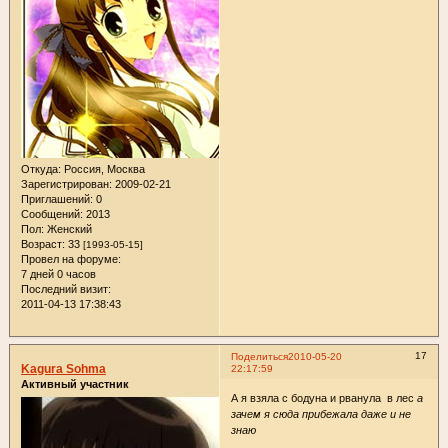
Откуда:
Россия, Москва
Зарегистрирован
: 2009-02-21
Приглашений:
0
Сообщений:
2013
Пол:
Женский
Возраст:
33
[1993-05-15]
Провел на форуме:
7 дней 0 часов
Последний визит:
2011-04-13 17:38:43
17
Поделиться
2010-05-20
Kagura Sohma
22:17:59
Активный участник
А я взяла с бодуна и рванула в лес
а
зачем я сюда прибежала даже и не
знаю