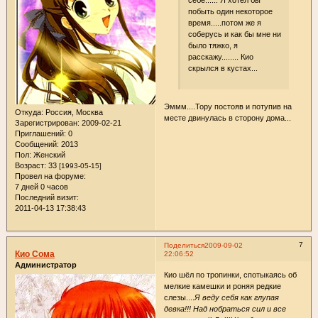
себе...... Я хотел бы
побыть один некоторое
время.....потом же я
соберусь и как бы мне ни
было тяжко, я
расскажу........ Кио
скрылся в кустах...
Эммм....Тору постояв и потупив на
Откуда:
Россия, Москва
месте двинулась в сторону дома...
Зарегистрирован
: 2009-02-21
Приглашений:
0
Сообщений:
2013
Пол:
Женский
Возраст:
33
[1993-05-15]
Провел на форуме:
7 дней 0 часов
Последний визит:
2011-04-13 17:38:43
7
Поделиться
2009-09-02
Кио Сома
22:06:52
Администратор
Кио шёл по тропинки, спотыкаясь об
мелкие камешки и роняя редкие
слезы....
Я веду себя как глупая
девка!!! Над нобраться сил и все