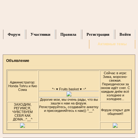
Форум
Участники
Правила
Регистрация
Войти
Активные темы
Объявление
Сейчас в игре:
Зима, морозно-
свежая.
Администратор:
Периодически за
Honda Tohru и Кио
окном идёт снег. С
*~ ♥ Fruits basket ♥ ~*
Сома
каждым днём всё
холоднее и
холоднее...
Дорогие мои, мы очень рады, что вы
зашли к нам на форум.
ЗАХОДИМ,
Регистрируйтесь, создавайте анкетку
РЕГИМСЯ,
Форум открыт для
и присоединяйтесь к нам)) ^__^
ЧУВСТВУЕМ
общения!!
СЕБЯ КАК
ДОМА...^__^