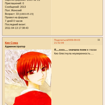
Приглашений:
0
Сообщений:
2013
Пол:
Женский
Возраст:
33
[1993-05-15]
Провел на форуме:
7 дней 0 часов
Последний визит:
2011-04-13 17:38:43
11
Поделиться
2009-09-03
Кио Сома
21:52:09
Администратор
Я....ээээ..... сначала поем
в глазах
Кио блестнула неуверенность.....