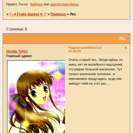
Привет, Гость!
Войдите
или
зарегистрируйтесь
.
»
*~ ♥ Fruits basket ♥ ~*
»
Природа
»
Лес
Страница:
1
Лес
1
Поделиться
2009-02-23
Honda Tohru
01:30:55
Главный админ
Очень старый лес...Когда идёшь по
нему, нет ни малейшего ощущения,
что рядом большой мегаполис. Тут
только маленькие тропинки...и
невозможно предугадать, куда они
заведут тебя на этот раз......