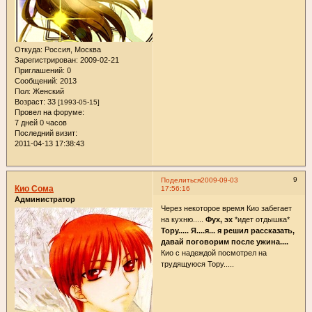
Откуда:
Россия, Москва
Зарегистрирован
: 2009-02-21
Приглашений:
0
Сообщений:
2013
Пол:
Женский
Возраст:
33
[1993-05-15]
Провел на форуме:
7 дней 0 часов
Последний визит:
2011-04-13 17:38:43
9
Поделиться
2009-09-03
Кио Сома
17:56:16
Администратор
Через некоторое время Кио забегает
на кухню.....
Фух, эх
*идет отдышка*
Тору..... Я....я... я решил рассказать,
давай поговорим после ужина....
Кио с надеждой посмотрел на
трудящуюся Тору.....