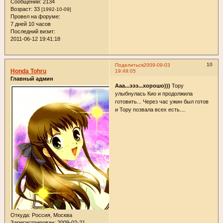
Сообщений:
2134
Возраст:
33
[1992-10-09]
Провел на форуме:
7 дней 10 часов
Последний визит:
2011-06-12 19:41:18
10
Поделиться
2009-09-03
Honda Tohru
19:49:05
Главный админ
Ааа...эээ...хорошо)))
Тору
улыбнулась Кио и продолжила
готовить... Через час ужин был готов
и Тору позвала всех есть....
Откуда:
Россия, Москва
Зарегистрирован
: 2009-02-21