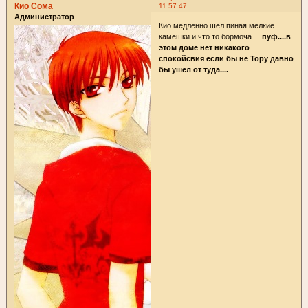
Кио Сома
11:57:47
Администратор
Кио медленно шел пиная мелкие
камешки и что то бормоча.....
пуф....в
этом доме нет никакого
спокойсвия если бы не Тору давно
бы ушел от туда....